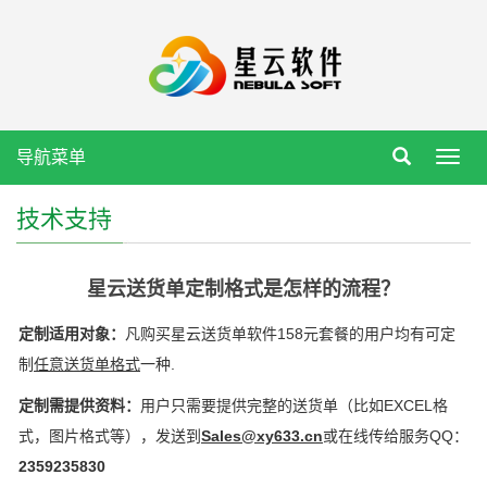
导航菜单
Toggl
navig
技术支持
星云送货单定制格式是怎样的流程？
定制适用对象：
凡购买星云送货单软件158元套餐的用户均有可定
制
任意送货单格式
一种.
定制需提供资料：
用户只需要提供完整的送货单（比如EXCEL格
式，图片格式等
）
，发送到
Sales@xy633.cn
或在线传给服务QQ：
2359235830