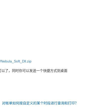
/Nebula_Soft_Dll.zip
文件就可以了，同时你可以发送一个快捷方式到桌面
：
对帐单如何按自定义的某个时段进行查询和打印？