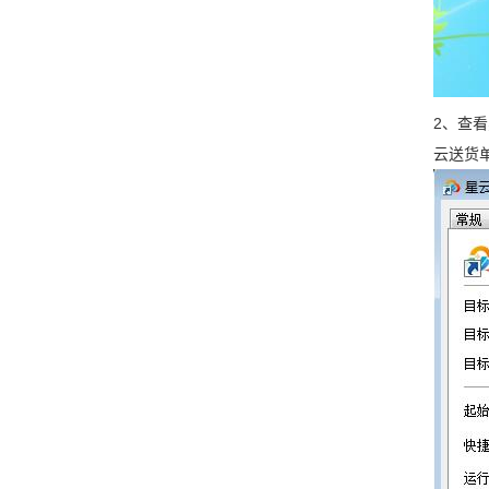
2、
查看
云送货