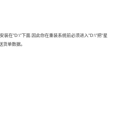
D:\"下面.因此你在重装系统前必须进入"D:\"把"星
送货单数据。